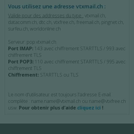
Vous utilisez une adresse vtxmail.ch :
Valide pour des addresses du type :
vtxmail.ch,
datacomm.ch, dtc.ch, vtxfree.ch, freemail.ch, pingnet.ch,
surfeu.ch, worldonline.ch
Serveur: pop.vtxmail.ch
Port IMAP:
143 avec chiffrement STARTTLS / 993 avec
chiffrement TLS
Port POP3:
110 avec chiffrement STARTTLS / 995 avec
chiffrement TLS
Chiffrement:
STARTTLS ou TLS
Le nom d'utilisateur est toujours l'adresse E-mail
complète : name.name@vtxmail.ch ou name@vtxfree.ch
usw.
Pour obtenir plus d'aide
cliquez ici
!