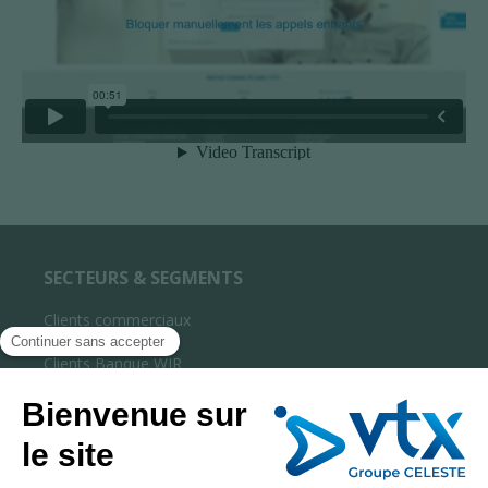
SECTEURS & SEGMENTS
Clients commerciaux
Clients privés
Clients Banque WIR
Partenaires & Installateurs
Wholesale