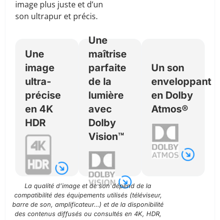
compatibilité
chaque
image plus juste et d’un
La
4K HDR
scène
son ultrapur et précis.
technologie
vous
bénéficie
Dolby
garantit
d’un
Une
Atmos®
des images
ajustement
Une
maîtrise
crée un
d’une
dynamique
image
parfaite
Un son
environnement
grande
de la
sonore 3D
ultra-
de la
enveloppant
finesse,
luminosité,
immersif :
précise
lumière
en Dolby
avec des
des
les sons
en 4K
avec
Atmos®
couleurs
niveaux de
semblent
éclatantes,
noir et
HDR
Dolby
se déplacer
un
nuances de
Vision™
autour de
contraste
couleur
vous, vous
amélioré et
pour un
plongeant
des détails
rendu
véritablement
saisissants
spectaculaire,
au cœur de
La qualité d’image et de son dépend de la
pour un
fidèle à
compatibilité des équipements utilisés (téléviseur,
l’action.
réalisme
l’intention
barre de son, amplificateur…) et de la disponibilité
des contenus diffusés ou consultés en 4K, HDR,
impressionnant
des