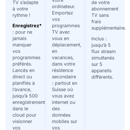
votre
TV s’adapte
de votre
ordinateur.
à votre
abonnement
Emportez
rythme !
TV sans
vos
frais
programmes
Enregistrez*
supplémentaire.
TV avec
: pour ne
vous en
jamais
Inclus :
déplacement,
manquer
jusqu’à 5
en
vos
flux stream
vacances,
programmes
simultanés
dans votre
préférés.
sur 5
résidence
Lancés en
appareils
secondaire
direct ou
différents.
: partout en
planifiés à
Suisse où
l’avance,
vous avez
jusqu’à 500
internet ou
enregistrements
des
dans le
données
cloud pour
mobiles sur
visionner
vos
vos