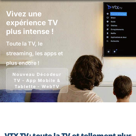
Vivez une
expérience TV
plus intense !
Toute la TV, le
streaming, les apps et
plus encore !
Nouveau Décodeur
TV - App Mobile &
Tablette - WebTV
VTX TV : toute la TV et tellement plus