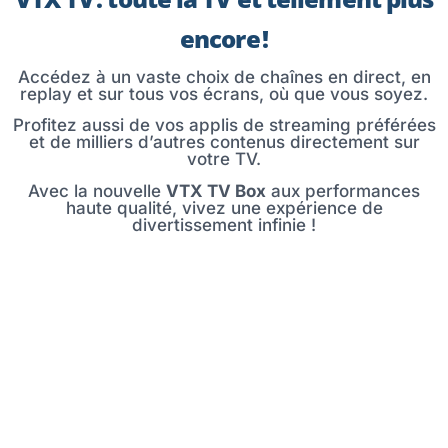
encore !
Accédez à un vaste choix de chaînes en direct, en
replay et sur tous vos écrans, où que vous soyez.
Profitez aussi de vos applis de streaming préférées
et de milliers d’autres contenus directement sur
votre TV.
Avec la nouvelle
VTX TV Box
aux performances
haute qualité, vivez une expérience de
divertissement infinie !
LE MEILLEUR DE LA TV SUR
TOUS VOS ÉCRANS
Avec votre
abonnement VTX
TV
,
profitez
de
p
lus de 200 chaînes
TV incluses
, où
vous voulez et