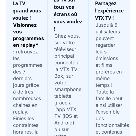
La TV
Partagez
tous vos
quand vous
l’expérience
écrans où
voulez !
VTX TV !
vous voulez
Visionnez
Jusqu’à 5
!
vos
utilisateurs
Chez vous,
programmes
peuvent
sur votre
en replay*
regarder
téléviseur
: retrouvez
leurs
principal
les
émissions
connecté à
programmes
et films
la VTX TV
des 7
préférés en
Box, sur
derniers
même
votre
jours grâce
temps !
smartphone,
à de très
Toute la
tablette
nombreuses
famille peut
grâce à
chaines en
ainsi utiliser
l’app VTX
replay.
l’ensemble
TV (iOS et
Finies les
des
Android)
contraintes
fonctionnalités
ou sur
horaires, la
et contenus