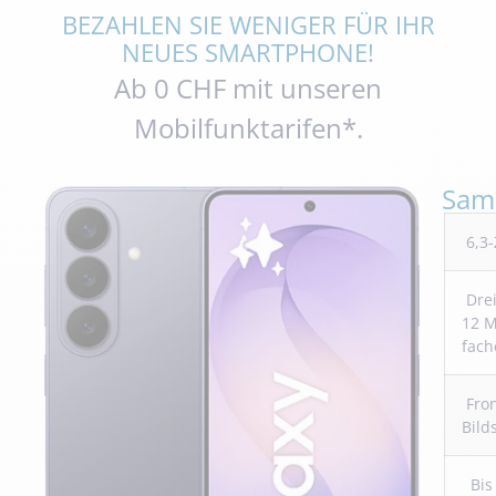
BEZAHLEN SIE WENIGER FÜR IHR
NEUES SMARTPHONE!
Ab 0 CHF mit unseren
Mobilfunktarifen*.
Sam
6,3-
Drei
12 M
fach
Fro
Bild
Bis 