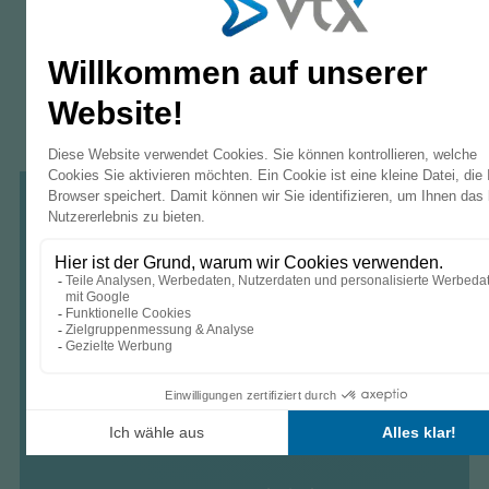
Weshalb kann VTX TV nicht auch ausserhalb
der Schweiz empfangen werden?
Warum sendet VTX TV die Sendungen mit
einigen Sekunden Verzögerung?
VTX TV - Mobile Nutzung
VTX TV für Smartphone/Tablet
VTX TV auf dem Computer
VTX TV - Funktionen & Hardware
VTX TV - Video on Demand (VOD)