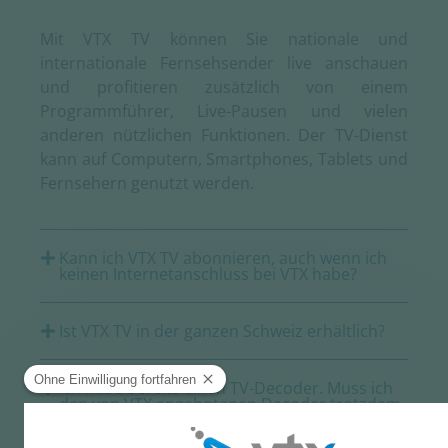
Mit VTX TV können Sie nationale und
internationale Fernsehsender live anschauen
und profitieren zusätzlich von einem
Programmführer, Live-Pausen und vielen
anderen nützlichen Funktionen. Der TV-Dienst
kann auf Computern, Smartphones, Tablets und
Fernsehern genutzt werden.
Kann ich VTX TV abonnieren, auch wenn ich
keinen Internetanschluss bei VTX habe?
Ist VTX TV in der ganzen Schweiz erhältlich?
Ich habe bereits einen TV-Decoder. Muss ich
den von VTX angebotenen Decoder trotzdem
kaufen?