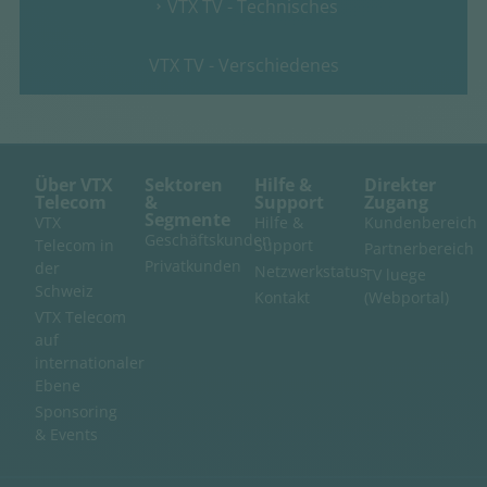
VTX TV - Technisches
VTX TV - Verschiedenes
Über VTX
Sektoren
Hilfe &
Direkter
Telecom
&
Support
Zugang
Segmente
VTX
Hilfe &
Kundenbereich
Geschäftskunden
Telecom in
Support
Partnerbereich
Privatkunden
der
Netzwerkstatus
TV luege
Schweiz
Kontakt
(Webportal)
VTX Telecom
auf
internationaler
Ebene
Sponsoring
& Events